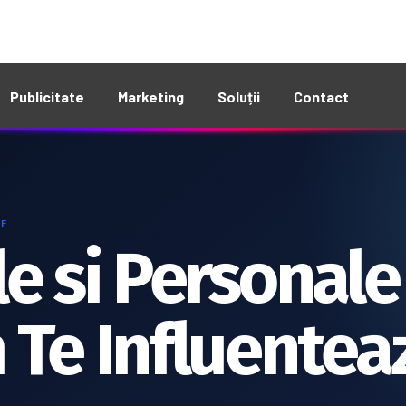
+40 760 499 182
Publicitate
Marketing
Soluții
Contact
IE
le si Personale
 Te Influentea