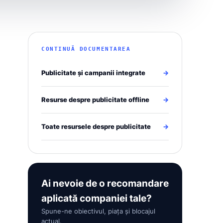
CONTINUĂ DOCUMENTAREA
Publicitate și campanii integrate
→
Resurse despre publicitate offline
→
Toate resursele despre publicitate
→
Ai nevoie de o recomandare
aplicată companiei tale?
Spune-ne obiectivul, piața și blocajul
actual.