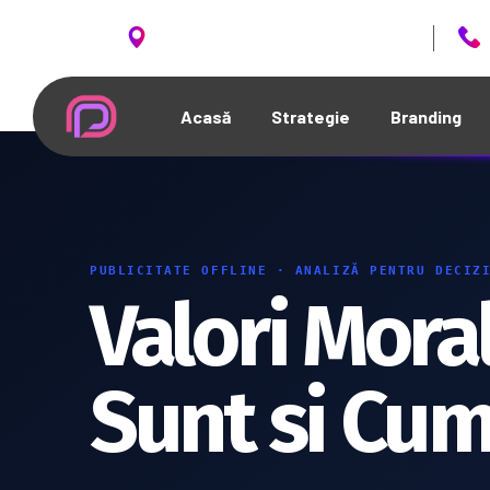
Aleea Petrochimiștilor 3, Ploiești RO
Acasă
Strategie
Branding
PUBLICITATE OFFLINE · ANALIZĂ PENTRU DECIZ
Valori Mora
Sunt si Cum