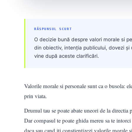
RĂSPUNSUL SCURT
O decizie bună despre valori morale si pe
din obiectiv, intenția publicului, dovezi ș
vine după aceste clarificări.
Valorile morale si personale sunt ca o busola: ele 
prin viata.
Drumul tau se poate abate uneori de la directia pe
Dar compasul te poate ghida mereu sa te intorci 
daca sau cand iti constientizezi valorile morale s