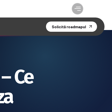
Solicită roadmapul
 – Ce
za